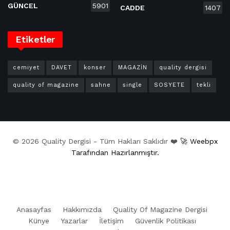
GÜNCEL
5901
CADDE
1407
Etiketler
cemiyet
DAVET
konser
MAGAZİN
quality dergisi
quality of magazine
sahne
single
SOSYETE
tekli
© 2026 Quality Dergisi - Tüm Hakları Saklıdır ❤️
🚀 Weebpx
Tarafından Hazırlanmıştır.
Anasayfas
Hakkımızda
Quality Of Magazine Dergisi
Künye
Yazarlar
İletişim
Güvenlik Politikası