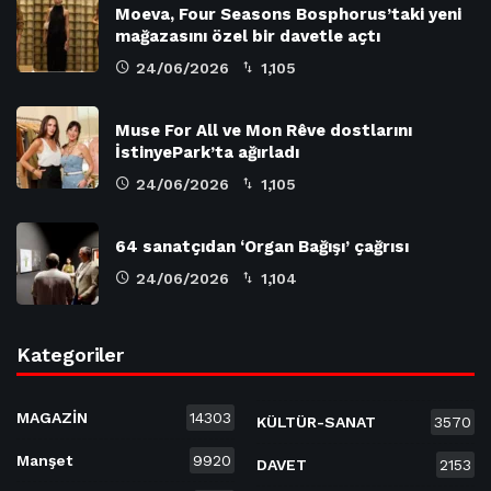
Moeva, Four Seasons Bosphorus’taki yeni
mağazasını özel bir davetle açtı
24/06/2026
1,105
Muse For All ve Mon Rêve dostlarını
İstinyePark’ta ağırladı
24/06/2026
1,105
64 sanatçıdan ‘Organ Bağışı’ çağrısı
24/06/2026
1,104
Kategoriler
MAGAZİN
14303
KÜLTÜR-SANAT
3570
Manşet
9920
DAVET
2153