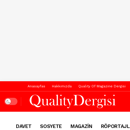
Anasayfas
Hakkımızda
Quality Of Magazine Dergisi
Dark mode
DAVET
SOSYETE
MAGAZİN
RÖPORTAJL