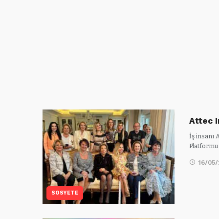
Attec I
İş insanı 
Platformu
16/05
SOSYETE