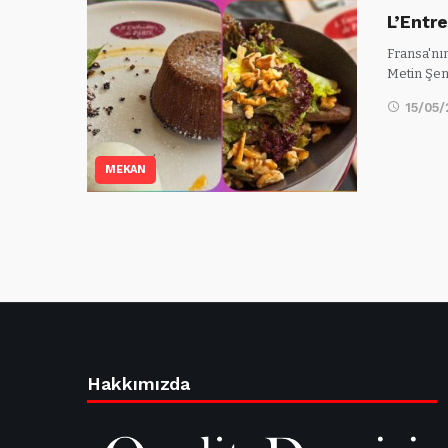
L’Entr
Fransa'nı
Metin Şen
15/05
MEKAN
Hakkımızda