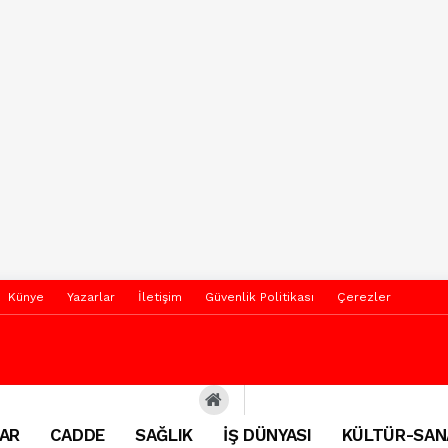
Künye
Yazarlar
İletişim
Güvenlik Politikası
Çerezler
AR
CADDE
SAĞLIK
İŞ DÜNYASI
KÜLTÜR-SAN