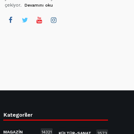
çekiyor.
Devamını oku
Kategoriler
MAGAZİN
14321
KÜLTÜR-SANAT
3573