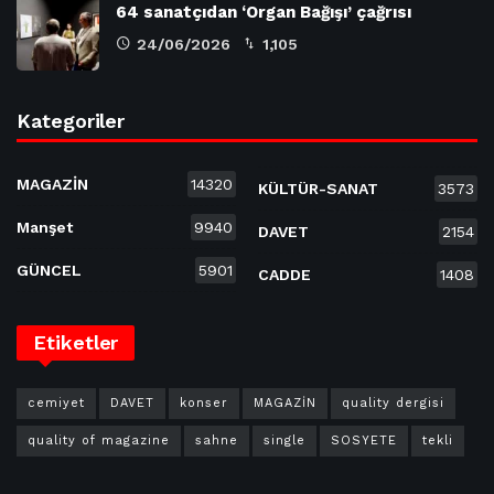
64 sanatçıdan ‘Organ Bağışı’ çağrısı
24/06/2026
1,105
Kategoriler
MAGAZİN
14320
KÜLTÜR-SANAT
3573
Manşet
9940
DAVET
2154
GÜNCEL
5901
CADDE
1408
Etiketler
cemiyet
DAVET
konser
MAGAZİN
quality dergisi
quality of magazine
sahne
single
SOSYETE
tekli