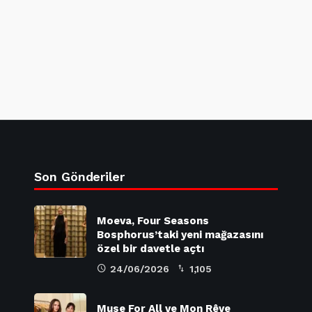
Son Gönderiler
Moeva, Four Seasons
Bosphorus’taki yeni mağazasını
özel bir davetle açtı
24/06/2026
1,105
Muse For All ve Mon Rêve