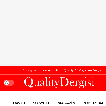
Anasayfas
Hakkımızda
Quality Of Magazine Dergisi
Dark mode
DAVET
SOSYETE
MAGAZİN
RÖPORTAJL