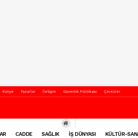
Künye
Yazarlar
İletişim
Güvenlik Politikası
Çerezler
AR
CADDE
SAĞLIK
İŞ DÜNYASI
KÜLTÜR-SAN