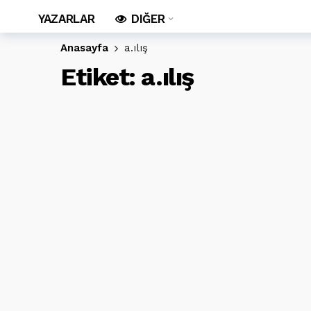
YAZARLAR
DIĞER
Anasayfa
a.ılış
Etiket:
a.ılış