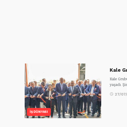
Kale G
Kale Grub
yaşadı. Şi
27/07
İŞ DÜNYASI