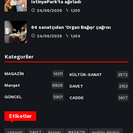
İstinyePark’ta ağırladı
24/06/2026
1,105
64 sanatçıdan ‘Organ Bağışı’ çağrısı
24/06/2026
1,104
Kategoriler
MAGAZİN
14311
KÜLTÜR-SANAT
3572
Manşet
9929
DAVET
2153
GÜNCEL
5901
CADDE
1407
Etiketler
cemiyet
DAVET
konser
MAGAZİN
quality dergisi