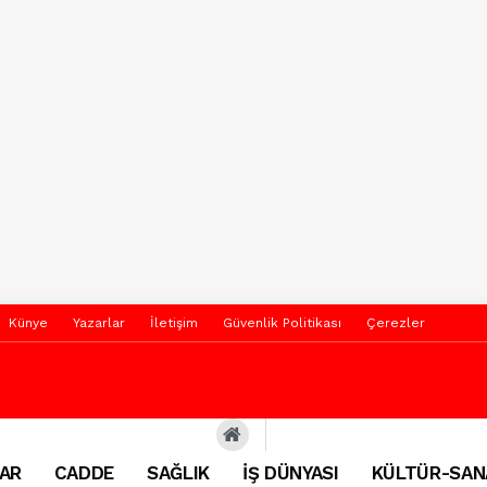
Künye
Yazarlar
İletişim
Güvenlik Politikası
Çerezler
AR
CADDE
SAĞLIK
İŞ DÜNYASI
KÜLTÜR-SAN