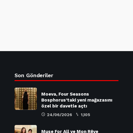
Son Gönderiler
Moeva, Four Seasons
Bosphorus’taki yeni mağazasını
özel bir davetle açtı
24/06/2026
1,105
Muse For All ve Mon Rêve