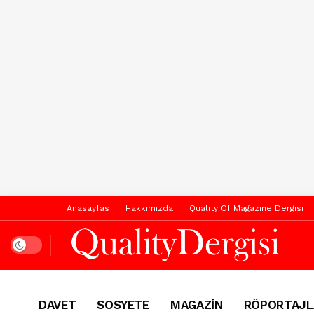
Anasayfas
Hakkımızda
Quality Of Magazine Dergisi
Dark mode
DAVET
SOSYETE
MAGAZİN
RÖPORTAJL