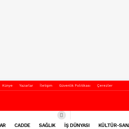
Künye
Yazarlar
İletişim
Güvenlik Politikası
Çerezler
AR
CADDE
SAĞLIK
İŞ DÜNYASI
KÜLTÜR-SAN