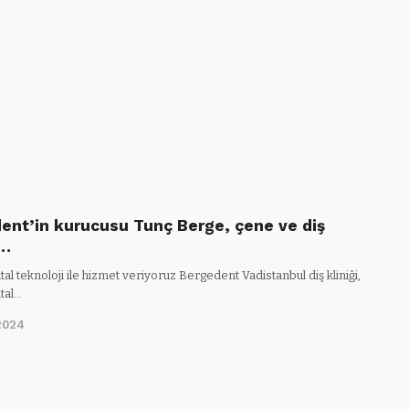
ent’in kurucusu Tunç Berge, çene ve diş
ı…
ital teknoloji ile hizmet veriyoruz Bergedent Vadistanbul diş kliniği,
ital…
2024