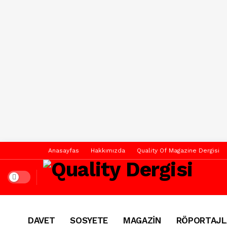
Anasayfas
Hakkımızda
Quality Of Magazine Dergisi
Dark mode
DAVET
SOSYETE
MAGAZİN
RÖPORTAJL