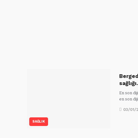
Berged
sağlığ
En son dij
en son dij
03/01/
SAĞLIK