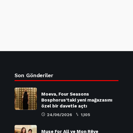
Son Gönderiler
Moeva, Four Seasons
Bosphorus’taki yeni mağazasını
özel bir davetle açtı
24/06/2026
1,105
Muse For All ve Mon Rêve