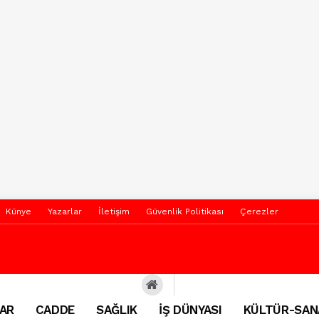
Künye
Yazarlar
İletişim
Güvenlik Politikası
Çerezler
AR
CADDE
SAĞLIK
İŞ DÜNYASI
KÜLTÜR-SAN