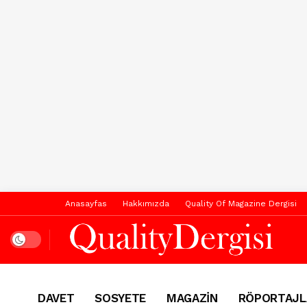
Anasayfas
Hakkımızda
Quality Of Magazine Dergisi
Dark mode
DAVET
SOSYETE
MAGAZİN
RÖPORTAJL