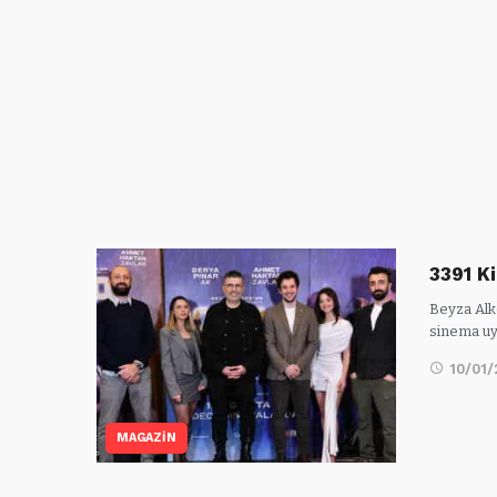
3391 Ki
Beyza Alko
sinema uy
10/01
MAGAZİN