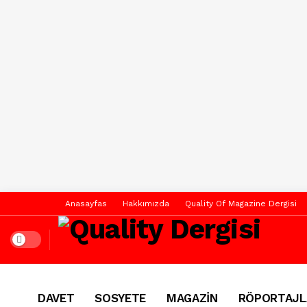
Anasayfas
Hakkımızda
Quality Of Magazine Dergisi
Dark mode
DAVET
SOSYETE
MAGAZİN
RÖPORTAJL