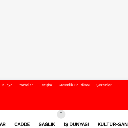
Künye
Yazarlar
İletişim
Güvenlik Politikası
Çerezler
AR
CADDE
SAĞLIK
İŞ DÜNYASI
KÜLTÜR-SAN