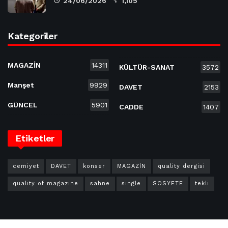
24/06/2026
1,105
Kategoriler
MAGAZİN
14311
KÜLTÜR-SANAT
3572
Manşet
9929
DAVET
2153
GÜNCEL
5901
CADDE
1407
Etiketler
cemiyet
DAVET
konser
MAGAZİN
quality dergisi
quality of magazine
sahne
single
SOSYETE
tekli