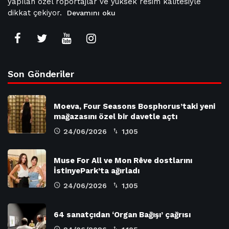
yapılan özel röportajlar ve yüksek resim kalitesiyle
dikkat çekiyor.
Devamını oku
Son Gönderiler
Moeva, Four Seasons Bosphorus’taki yeni
mağazasını özel bir davetle açtı
24/06/2026
1,105
Muse For All ve Mon Rêve dostlarını
İstinyePark’ta ağırladı
24/06/2026
1,105
64 sanatçıdan ‘Organ Bağışı’ çağrısı