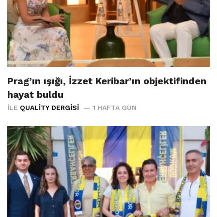
Prag’ın ışığı, İzzet Keribar’ın objektifinden
hayat buldu
İLE
QUALITY DERGISI
1 HAFTA GÜN