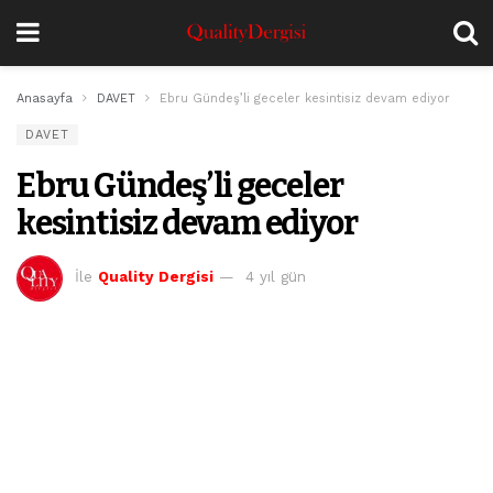
Anasayfa
DAVET
Ebru Gündeş’li geceler kesintisiz devam ediyor
DAVET
Ebru Gündeş’li geceler
kesintisiz devam ediyor
İle
Quality Dergisi
4 yıl gün