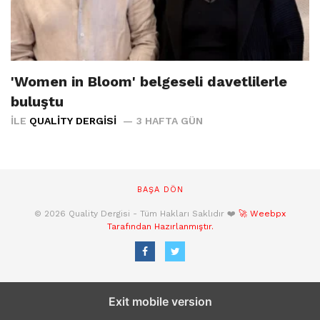
'Women in Bloom' belgeseli davetlilerle
buluştu
İLE
QUALITY DERGISI
3 HAFTA GÜN
BAŞA DÖN
© 2026 Quality Dergisi - Tüm Hakları Saklıdır ❤️
🚀 Weebpx
Tarafından Hazırlanmıştır.
Exit mobile version