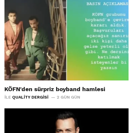
KÖFN'den sürpriz boyband hamlesi
İLE
QUALITY DERGISI
2 GÜN GÜN