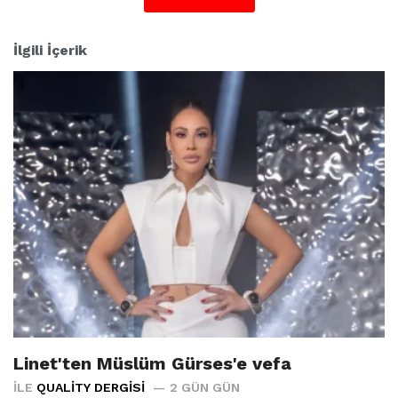
:
İlgili İçerik
Linet'ten Müslüm Gürses'e vefa
İLE
QUALITY DERGISI
2 GÜN GÜN