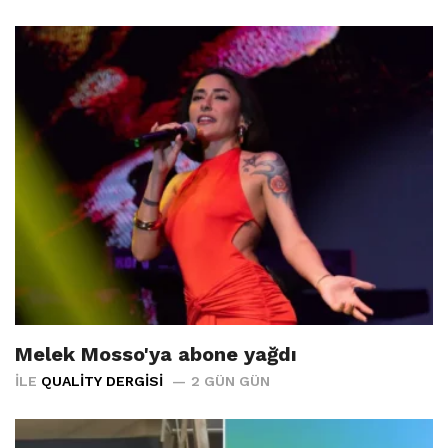
Melek Mosso'ya abone yağdı
İLE
QUALITY DERGISI
2 GÜN GÜN