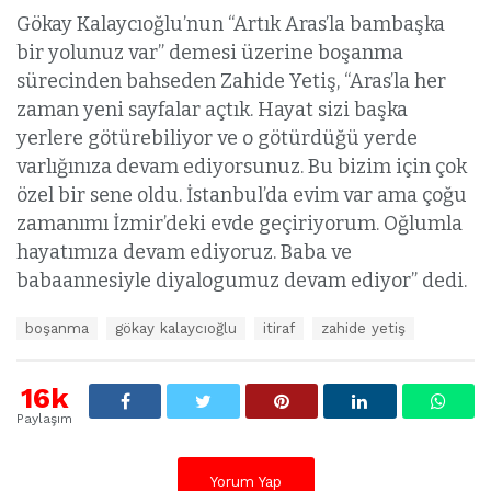
Gökay Kalaycıoğlu’nun “Artık Aras’la bambaşka
bir yolunuz var” demesi üzerine boşanma
sürecinden bahseden Zahide Yetiş, “Aras’la her
zaman yeni sayfalar açtık. Hayat sizi başka
yerlere götürebiliyor ve o götürdüğü yerde
varlığınıza devam ediyorsunuz. Bu bizim için çok
özel bir sene oldu. İstanbul’da evim var ama çoğu
zamanımı İzmir’deki evde geçiriyorum. Oğlumla
hayatımıza devam ediyoruz. Baba ve
babaannesiyle diyalogumuz devam ediyor” dedi.
E
boşanma
gökay kalaycıoğlu
itiraf
zahide yetiş
t
i
k
16k
e
Paylaşım
t
l
e
Yorum Yap
r