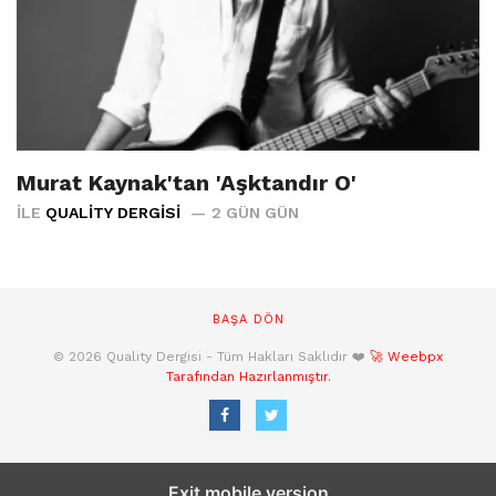
Murat Kaynak'tan 'Aşktandır O'
İLE
QUALITY DERGISI
2 GÜN GÜN
BAŞA DÖN
© 2026 Quality Dergisi - Tüm Hakları Saklıdır ❤️
🚀 Weebpx
Tarafından Hazırlanmıştır.
Exit mobile version