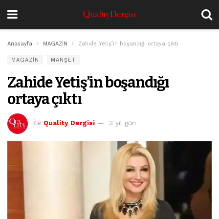
Anasayfa
MAGAZİN
Zahide Yetiş’in boşandığı ortaya çıktı
MAGAZİN
MANŞET
Zahide Yetiş’in boşandığı
ortaya çıktı
İle
Quality Dergisi
3 yıl gün