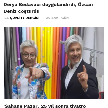
Derya Bedavacı duygulandırdı, Özcan
Deniz coşturdu
İLE
QUALITY DERGISI
20 SAAT GÜN
'Şahane Pazar', 25 yıl sonra tiyatro