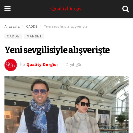
Anasayfa
CADDE
Yeni sevgilisiyle alışverişte
CADDE
MANŞET
Yeni sevgilisiyle alışverişte
İle
Quality Dergisi
2 yıl gün