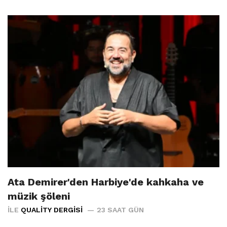
Ata Demirer'den Harbiye'de kahkaha ve
müzik şöleni
İLE
QUALITY DERGISI
23 SAAT GÜN