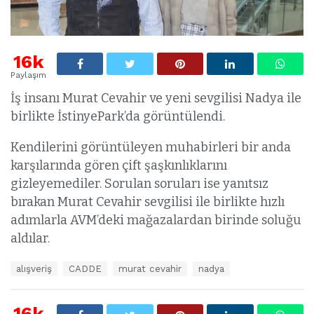
16k
Paylaşım
İş insanı Murat Cevahir ve yeni sevgilisi Nadya ile
birlikte İstinyePark’da görüntülendi.
Kendilerini görüntüleyen muhabirleri bir anda
karşılarında gören çift şaşkınlıklarını
gizleyemediler. Sorulan soruları ise yanıtsız
bırakan Murat Cevahir sevgilisi ile birlikte hızlı
adımlarla AVM’deki mağazalardan birinde soluğu
aldılar.
E
alışveriş
CADDE
murat cevahir
nadya
t
i
k
16k