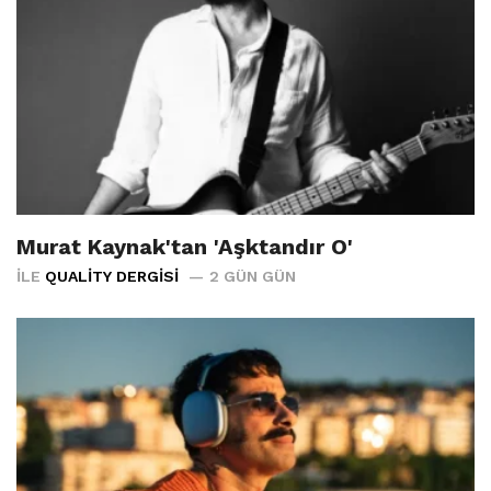
Murat Kaynak'tan 'Aşktandır O'
İLE
QUALITY DERGISI
2 GÜN GÜN