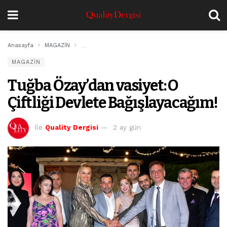
Anasayfa
MAGAZİN
Tuğba Özay’dan vasiyet: O Çiftliği Devlete Bağışlay
MAGAZİN
Tuğba Özay’dan vasiyet: O
Çiftliği Devlete Bağışlayacağım!
İle
Quality Dergisi
2 ay gün