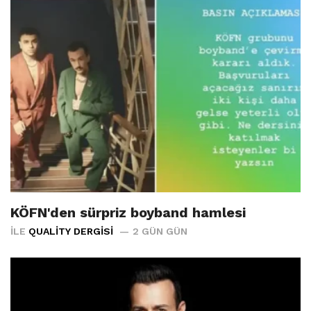
KÖFN'den sürpriz boyband hamlesi
İLE
QUALITY DERGISI
2 GÜN GÜN