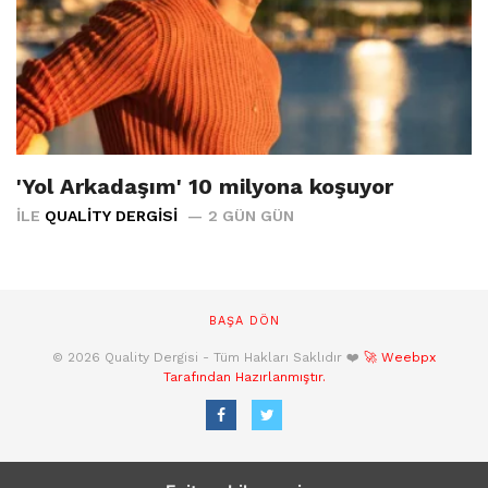
'Yol Arkadaşım' 10 milyona koşuyor
İLE
QUALITY DERGISI
2 GÜN GÜN
BAŞA DÖN
© 2026 Quality Dergisi - Tüm Hakları Saklıdır ❤️
🚀 Weebpx
Tarafından Hazırlanmıştır.