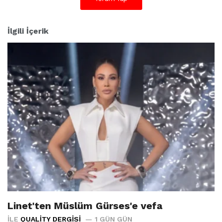
İlgili İçerik
Linet'ten Müslüm Gürses'e vefa
İLE
QUALITY DERGISI
1 GÜN GÜN