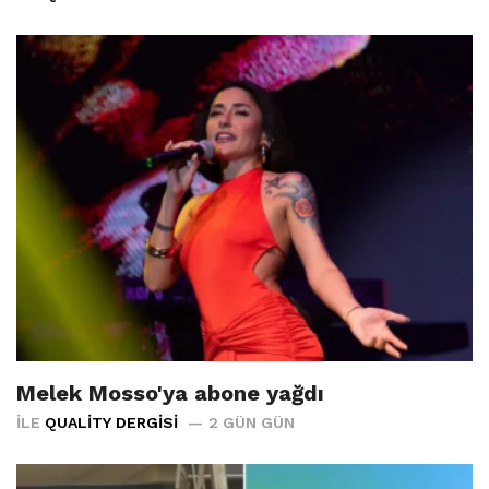
Melek Mosso'ya abone yağdı
İLE
QUALITY DERGISI
2 GÜN GÜN