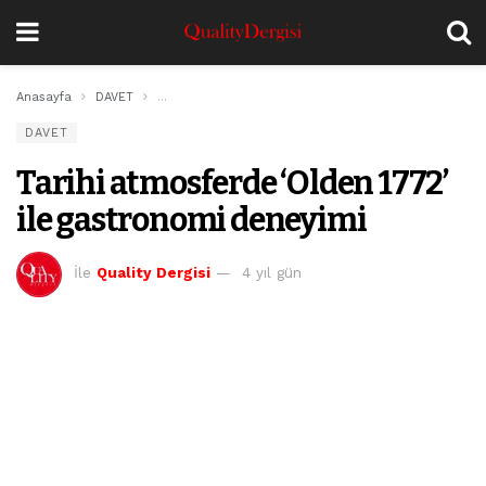
Anasayfa
DAVET
Tarihi atmosferde ‘Olden 1772’ ile gastronomi deneyi
DAVET
Tarihi atmosferde ‘Olden 1772’
ile gastronomi deneyimi
İle
Quality Dergisi
4 yıl gün