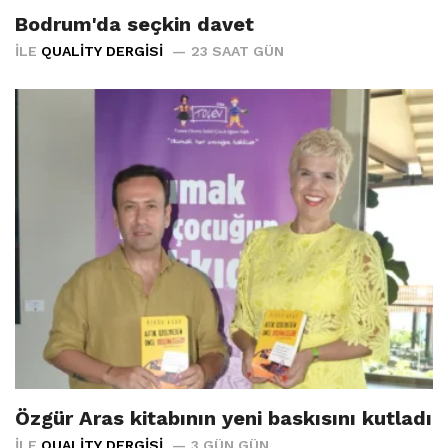
Bodrum'da seçkin davet
İLE
QUALITY DERGISI
23 SAAT GÜN
Özgür Aras kitabının yeni baskısını kutladı
İLE
QUALITY DERGISI
3 GÜN GÜN