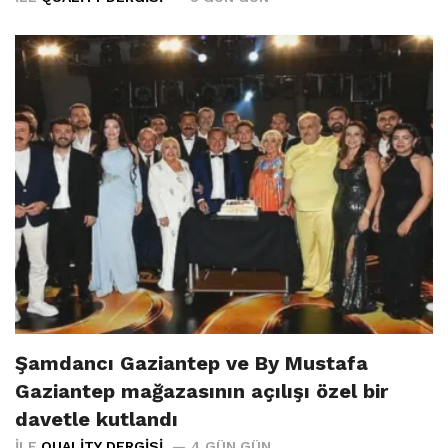
Şamdancı Gaziantep ve By Mustafa
Gaziantep mağazasının açılışı özel bir
davetle kutlandı
İLE
QUALITY DERGISI
4 GÜN GÜN