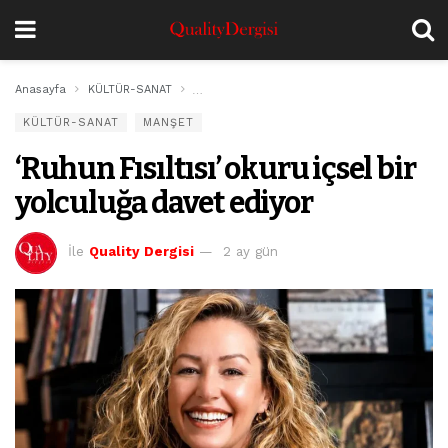
Anasayfa
KÜLTÜR-SANAT
‘Ruhun Fısıltısı’ okuru içsel bir yolculuğa dav
KÜLTÜR-SANAT
MANŞET
‘Ruhun Fısıltısı’ okuru içsel bir
yolculuğa davet ediyor
İle
Quality Dergisi
2 ay gün