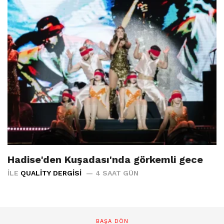
Hadise'den Kuşadası'nda görkemli gece
İLE
QUALITY DERGISI
4 SAAT GÜN
BAŞA DÖN