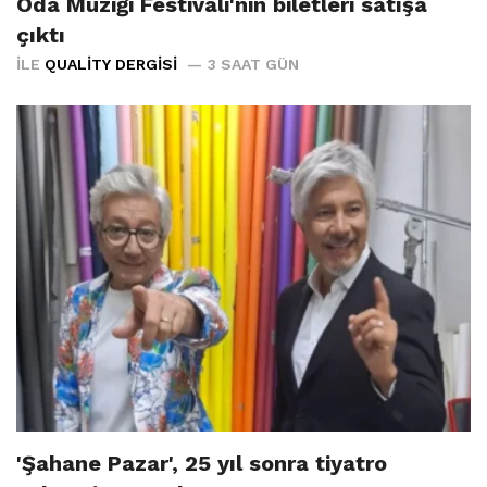
Oda Müziği Festivali'nin biletleri satışa
çıktı
İLE
QUALITY DERGISI
3 SAAT GÜN
'Şahane Pazar', 25 yıl sonra tiyatro