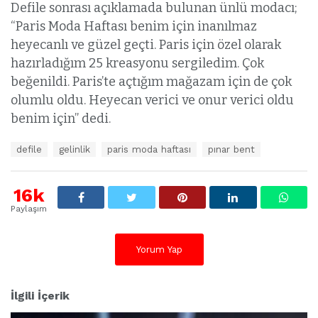
Defile sonrası açıklamada bulunan ünlü modacı;
“Paris Moda Haftası benim için inanılmaz
heyecanlı ve güzel geçti. Paris için özel olarak
hazırladığım 25 kreasyonu sergiledim. Çok
beğenildi. Paris’te açtığım mağazam için de çok
olumlu oldu. Heyecan verici ve onur verici oldu
benim için” dedi.
E
defile
gelinlik
paris moda haftası
pınar bent
t
i
k
16k
e
Paylaşım
t
l
e
Yorum Yap
r
:
İlgili İçerik