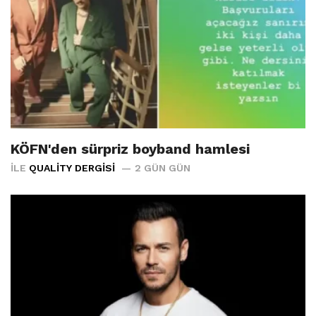
KÖFN'den sürpriz boyband hamlesi
İLE
QUALITY DERGISI
2 GÜN GÜN