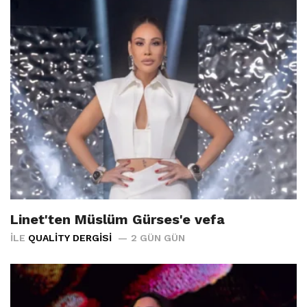
Linet'ten Müslüm Gürses'e vefa
İLE
QUALITY DERGISI
2 GÜN GÜN