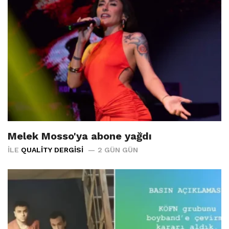
Melek Mosso'ya abone yağdı
İLE
QUALITY DERGISI
2 GÜN GÜN