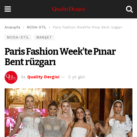
Anasayfa
MODA-STİL
Paris Fashion Week’te Pınar Bent rüzgarı
MODA-STİL
MANŞET
Paris Fashion Week’te Pınar
Bent rüzgarı
İle
Quality Dergisi
2 yıl gün