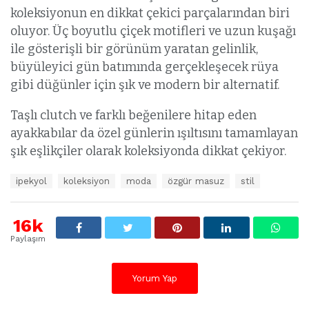
koleksiyonun en dikkat çekici parçalarından biri
oluyor. Üç boyutlu çiçek motifleri ve uzun kuşağı
ile gösterişli bir görünüm yaratan gelinlik,
büyüleyici gün batımında gerçekleşecek rüya
gibi düğünler için şık ve modern bir alternatif.
Taşlı clutch ve farklı beğenilere hitap eden
ayakkabılar da özel günlerin ışıltısını tamamlayan
şık eşlikçiler olarak koleksiyonda dikkat çekiyor.
E
ipekyol
koleksiyon
moda
özgür masuz
stil
t
i
k
16k
e
Paylaşım
t
l
e
Yorum Yap
r
: