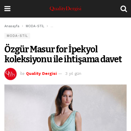
Anasayfa
MODA-STİL
Özgür Masur for İpekyol koleksiyonu ile ihtişama
MODA-STİL
Özgür Masur for İpekyol
koleksiyonu ile ihtişama davet
İle
Quality Dergisi
3 yıl gün