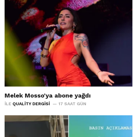
Melek Mosso'ya abone yağdı
İLE
QUALITY DERGISI
17 SAAT GÜN