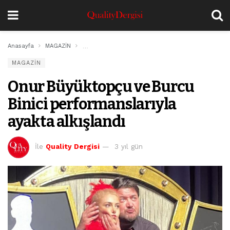
Anasayfa
MAGAZİN
Onur Büyüktopçu ve Burcu Binici performanslarıyla
MAGAZİN
Onur Büyüktopçu ve Burcu
Binici performanslarıyla
ayakta alkışlandı
İle
Quality Dergisi
3 yıl gün