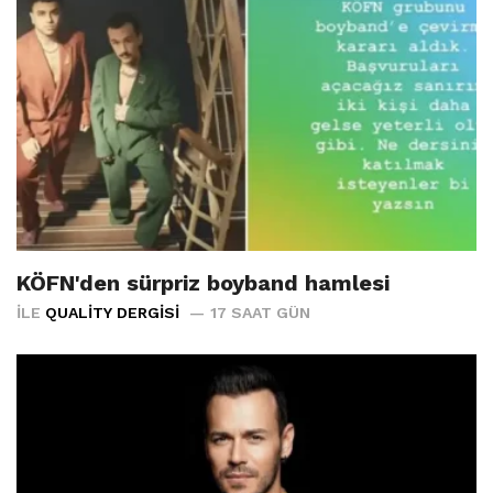
KÖFN'den sürpriz boyband hamlesi
İLE
QUALITY DERGISI
17 SAAT GÜN