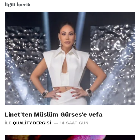
İlgili İçerik
Linet'ten Müslüm Gürses'e vefa
İLE
QUALITY DERGISI
14 SAAT GÜN