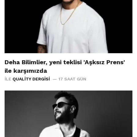
Deha Bilimlier, yeni teklisi 'Aşksız Prens'
ile karşımızda
İLE
QUALITY DERGISI
17 SAAT GÜN