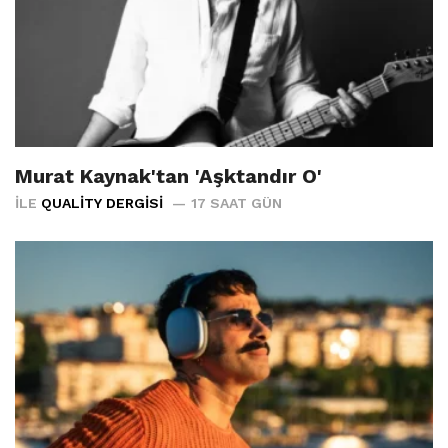
Murat Kaynak'tan 'Aşktandır O'
İLE
QUALITY DERGISI
17 SAAT GÜN