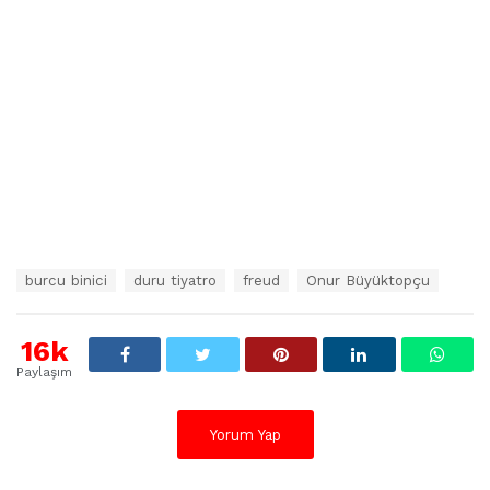
E
burcu binici
duru tiyatro
freud
Onur Büyüktopçu
t
i
k
16k
e
Paylaşım
t
l
e
Yorum Yap
r
: