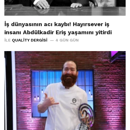
İş dünyasının acı kaybı! Hayırsever iş
insanı Abdülkadir Eriş yaşamını yitirdi
İLE
QUALITY DERGISI
4 GÜN GÜN