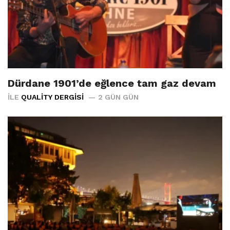
Dürdane 1901’de eğlence tam gaz devam
İLE
QUALITY DERGISI
2 GÜN GÜN