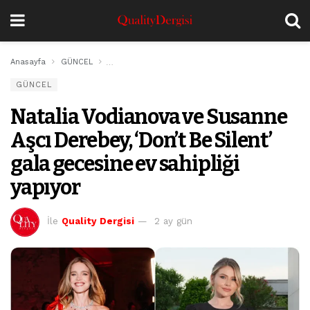
Anasayfa
GÜNCEL
Natalia Vodianova ve Susanne Aşcı Derebey, ‘Don’t B
GÜNCEL
Natalia Vodianova ve Susanne
Aşcı Derebey, ‘Don’t Be Silent’
gala gecesine ev sahipliği
yapıyor
İle
Quality Dergisi
2 ay gün