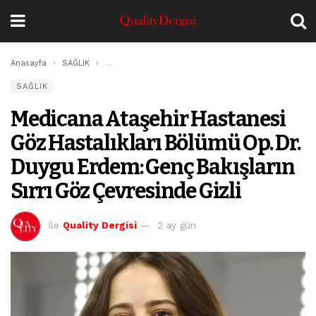
Anasayfa
SAĞLIK
Medicana Ataşehir Hastanesi Göz Hastalıkları Bölümü
SAĞLIK
Medicana Ataşehir Hastanesi
Göz Hastalıkları Bölümü Op. Dr.
Duygu Erdem: Genç Bakışların
Sırrı Göz Çevresinde Gizli
İle
Quality Dergisi
2 ay gün