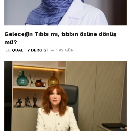
Geleceğin Tıbbı mı, tıbbın özüne dönüş
mü?
İLE
QUALITY DERGISI
1 AY GÜN