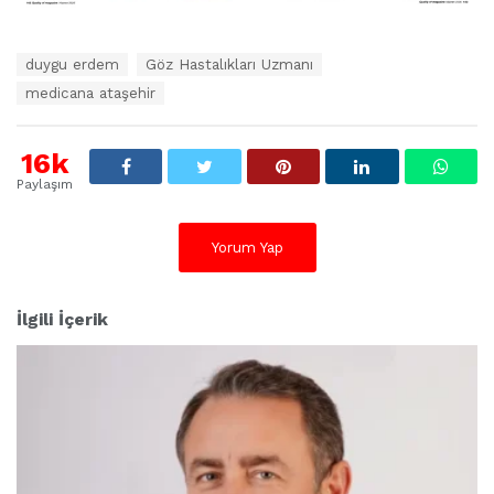
E
duygu erdem
Göz Hastalıkları Uzmanı
t
medicana ataşehir
i
k
e
16k
t
l
Paylaşım
e
r
:
Yorum Yap
İlgili İçerik