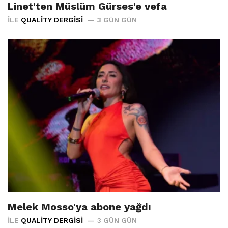
Linet'ten Müslüm Gürses'e vefa
İLE
QUALITY DERGISI
3 GÜN GÜN
Melek Mosso'ya abone yağdı
İLE
QUALITY DERGISI
3 GÜN GÜN