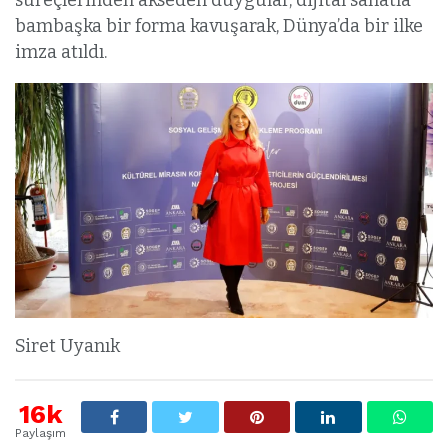
süreçlerinden akseden duygular, dijital sanatla
bambaşka bir forma kavuşarak, Dünya’da bir ilke
imza atıldı.
Siret Uyanık
16k
Paylaşım