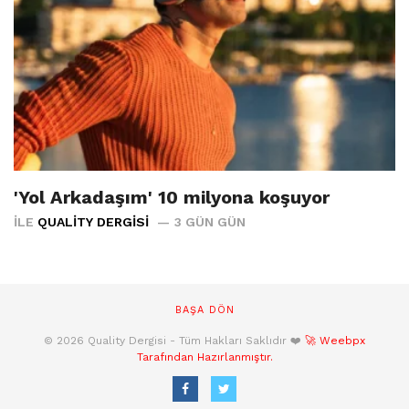
'Yol Arkadaşım' 10 milyona koşuyor
İLE
QUALITY DERGISI
3 GÜN GÜN
BAŞA DÖN
© 2026 Quality Dergisi - Tüm Hakları Saklıdır ❤️
🚀 Weebpx
Tarafından Hazırlanmıştır.