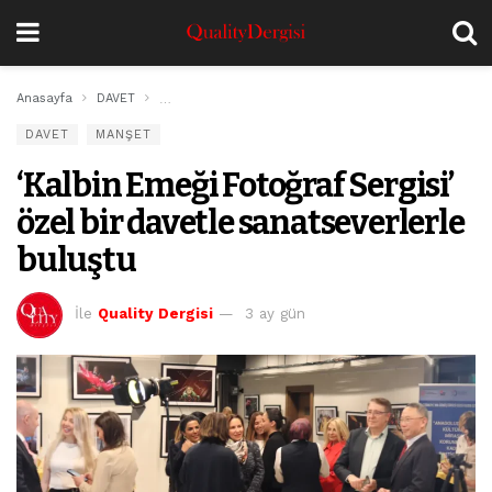
Anasayfa
DAVET
‘Kalbin Emeği Fotoğraf Sergisi’ özel bir davetle sanat
DAVET
MANŞET
‘Kalbin Emeği Fotoğraf Sergisi’
özel bir davetle sanatseverlerle
buluştu
İle
Quality Dergisi
3 ay gün