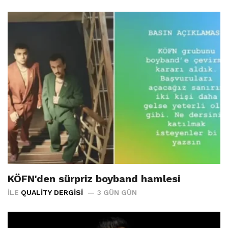
KÖFN'den sürpriz boyband hamlesi
İLE
QUALITY DERGISI
3 GÜN GÜN