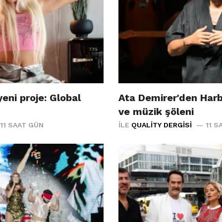
eni proje: Global
Ata Demirer'den Har
ve müzik şöleni
11 SAAT GÜN
İLE
QUALITY DERGISI
11 S