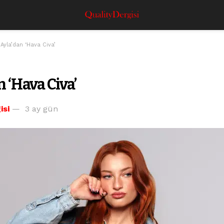
 Ayla’dan ‘Hava Civa’
n ‘Hava Civa’
isi
3 ay gün