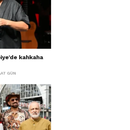
biye'de kahkaha
AAT GÜN