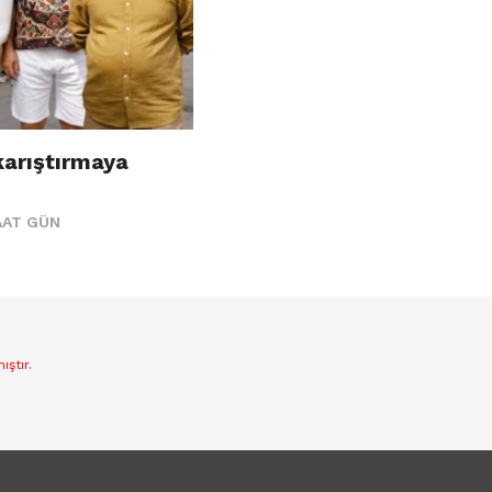
karıştırmaya
AAT GÜN
ştır.