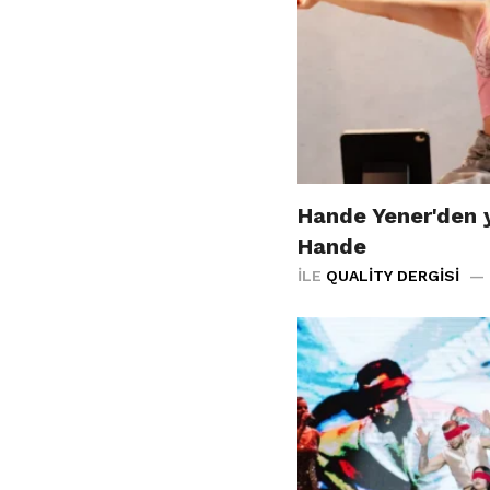
Hande Yener'den y
Hande
İLE
QUALITY DERGISI