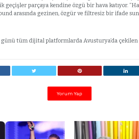
k geçişler parçaya kendine özgü bir hava katıyor. “Ha
ound arasında gezinen, özgür ve filtresiz bir ifade su
 günü tüm dijital platformlarda Avusturya’da çekilen v
Yorum Yap