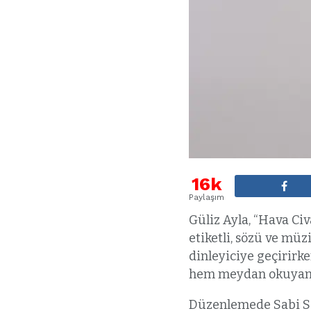
16k
Paylaşım
Güliz Ayla, “Hava Civ
etiketli, sözü ve mü
dinleyiciye geçirirken
hem meydan okuyan h
Düzenlemede Sabi Sal