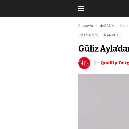
Anasayfa
MAGAZİN
Güliz
MAGAZİN
MANŞET
Güliz Ayla’da
İle
Quality Derg