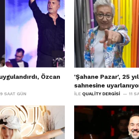
uygulandırdı, Özcan
'Şahane Pazar', 25 yıl
sahnesine uyarlanıyo
9 SAAT GÜN
İLE
QUALITY DERGISI
11 S