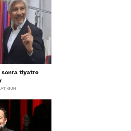
 sonra tiyatro
r
AAT GÜN