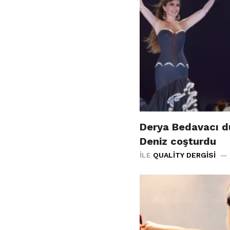
Derya Bedavacı d
Deniz coşturdu
İLE
QUALITY DERGISI