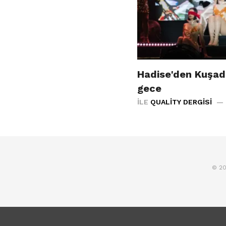
Hadise'den Kuşad
gece
İLE
QUALITY DERGISI
© 20