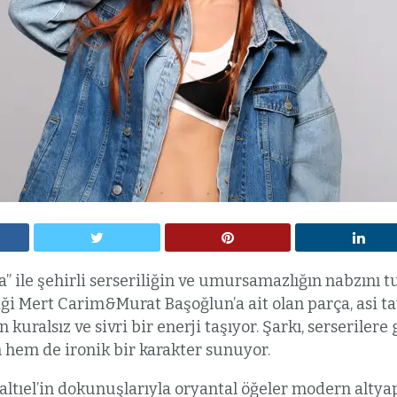
a” ile şehirli serseriliğin ve umursamazlığın nabzını 
ziği Mert Carim&Murat Başoğlun’a ait olan parça, asi t
 kuralsız ve sivri bir enerji taşıyor. Şarkı, serserilere 
em de ironik bir karakter sunuyor.
tıel’in dokunuşlarıyla oryantal öğeler modern altya