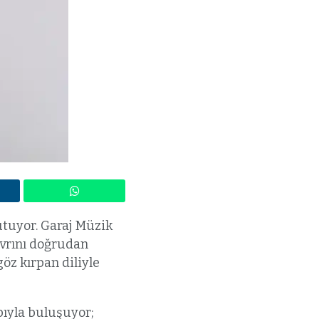
tutuyor. Garaj Müzik
avrını doğrudan
göz kırpan diliyle
pıyla buluşuyor;