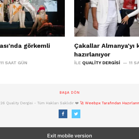
ası'nda görkemli
Çakallar Almanya'yı 
hazırlanıyor
11 SAAT GÜN
İLE
QUALITY DERGISI
11 S
BAŞA DÖN
26 Quality Dergisi - Tüm Hakları Saklıdır ❤️
🚀 Weebpx Tarafından Hazırlanmı
Exit mobile version