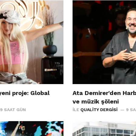
eni proje: Global
Ata Demirer'den Har
ve müzik şöleni
9 SAAT GÜN
İLE
QUALITY DERGISI
9 S