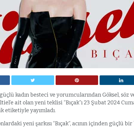
üçlü kadın besteci ve yorumcularından Göksel, söz ve
iel’e ait olan yeni teklisi “Bıçak”ı 23 Şubat 2024 Cu
 etiketiyle yayımladı.
nlardaki yeni şarkısı “Bıçak”, acının içinden güçlü bir