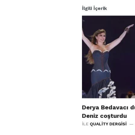
İlgili İçerik
Derya Bedavacı d
Deniz coşturdu
İLE
QUALITY DERGISI