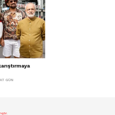
karıştırmaya
AAT GÜN
ştır.