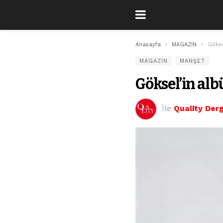
Anasayfa
MAGAZİN
Gökse
MAGAZİN
MANŞET
Göksel’in alb
İle
Quality Derg