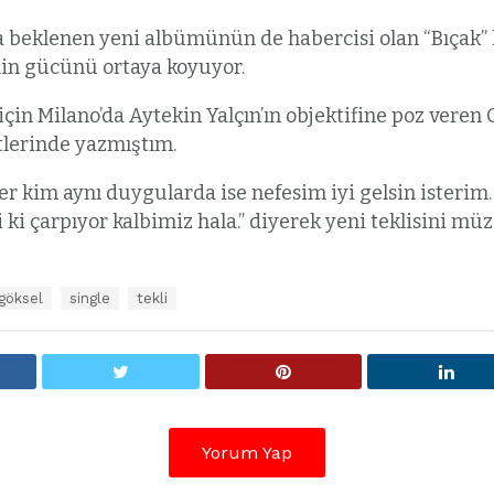
a beklenen yeni albümünün de habercisi olan “Bıçak”
n gücünü ortaya koyuyor.
için Milano’da Aytekin Yalçın’ın objektifine poz veren G
tlerinde yazmıştım.
her kim aynı duygularda ise nefesim iyi gelsin isterim
i ki çarpıyor kalbimiz hala.” diyerek yeni teklisini müz
göksel
single
tekli
Yorum Yap