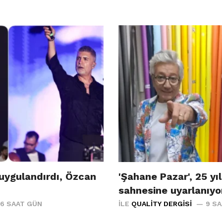
uygulandırdı, Özcan
'Şahane Pazar', 25 yıl
sahnesine uyarlanıyo
6 SAAT GÜN
İLE
QUALITY DERGISI
9 S