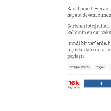
Sanatçının heyecanl
hayata devam etmeni
Şarkının fotoğrafları 
kalbimin en dar vaki
Şimdi bir yerlerde, 
bıçaklardan sonra, iy
paylaştı.
E
avrupa müzik
bıçak
t
i
k
16k
e
Paylaşım
t
l
e
r
: