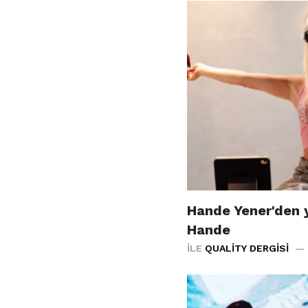
Hande Yener'den y
Hande
İLE
QUALITY DERGISI