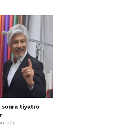
 sonra tiyatro
r
AAT GÜN