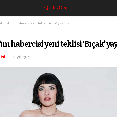
l’in albüm habercisi yeni teklisi ‘Bıçak’ yayında
üm habercisi yeni teklisi ‘Bıçak’ y
isi
2 yıl gün