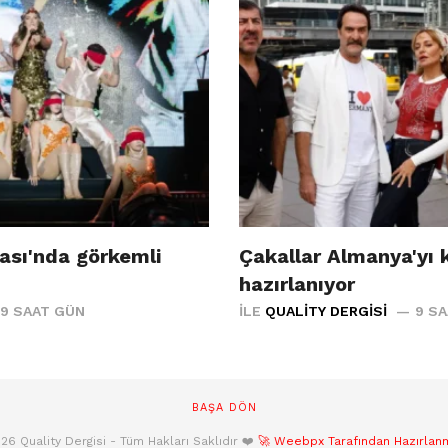
ası'nda görkemli
Çakallar Almanya'yı 
hazırlanıyor
9 SAAT GÜN
İLE
QUALITY DERGISI
9 S
BAŞA DÖN
26 Quality Dergisi - Tüm Hakları Saklıdır ❤️
🚀 Weebpx Tarafından Hazırlanmı