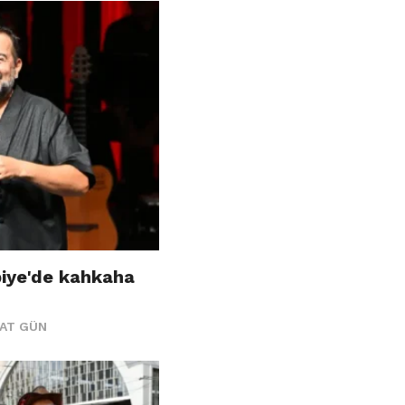
biye'de kahkaha
AAT GÜN