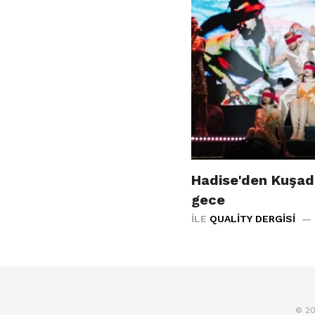
Hadise'den Kuşad
gece
İLE
QUALITY DERGISI
© 20