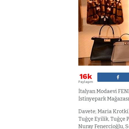
16k
Paylaşım
İtalyan Modaevi FEN
İstinyepark Mağazası
Davete; Maria Krotkik
Tuğçe Eyilik, Tuğçe 
Nuray Fenercioğlu, Se