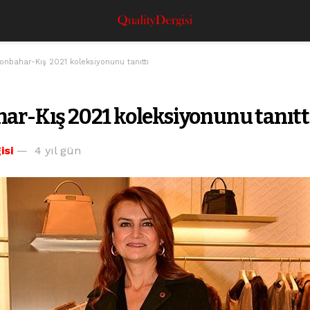
onbahar-Kış 2021 koleksiyonunu tanıttı
har-Kış 2021 koleksiyonunu tanıtt
isi
4 yıl gün