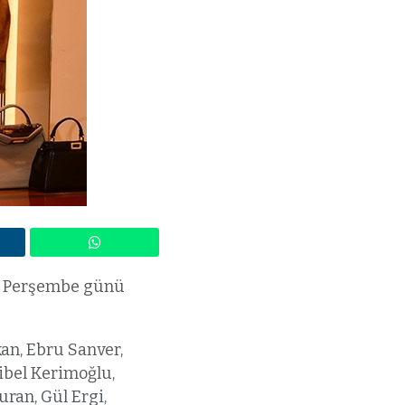
im Perşembe günü
kan, Ebru Sanver,
ibel Kerimoğlu,
uran, Gül Ergi,