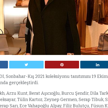
DI, Sonbahar-Kış 2021 koleksiyonu tanıtımını 19 Ek
nda gerçekleştirdi.
h, Arzu Kunt, Berat Aşıcıoğlu, Burcu Şendir, Dila Tar
Peksayar, Tülin Kartoz, Zeynep Germen, Serap Tibuk, S
rap Sarı, Ece Vahapoğlu Alpay, Filiz Bulutçu, Füsun K