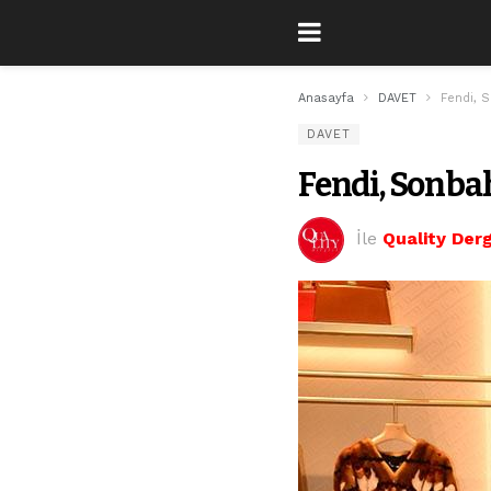
Anasayfa
DAVET
Fendi, S
DAVET
Fendi, Sonba
İle
Quality Derg