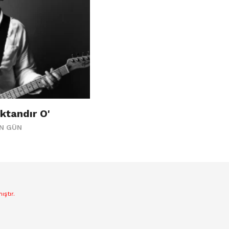
ktandır O'
ÜN GÜN
ştır.