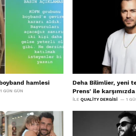
 boyband hamlesi
Deha Bilimlier, yeni te
Prens' ile karşımızda
1 GÜN GÜN
İLE
QUALITY DERGISI
1 G