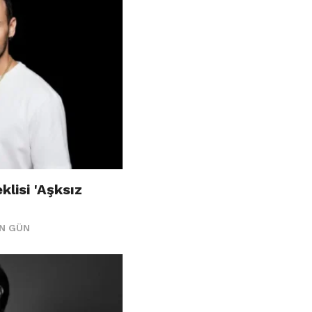
klisi 'Aşksız
ÜN GÜN