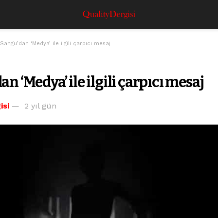
 Sangu’dan ‘Medya’ ile ilgili çarpıcı mesaj
n ‘Medya’ ile ilgili çarpıcı mesaj
isi
2 yıl gün