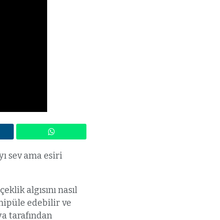
ı sev ama esiri
klik algısını nasıl
nipüle edebilir ve
ya tarafından