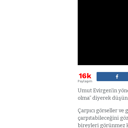
16k
Paylaşım
Umut Evirgen’in yöne
olma” diyerek düşün
Çarpıcı görseller ve 
çarpıtabileceğini göz
bireyleri görünmez k