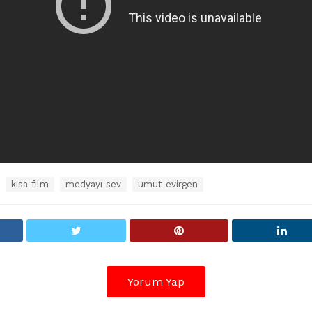
kısa film
medyayı sev
umut evirgen
Yorum Yap