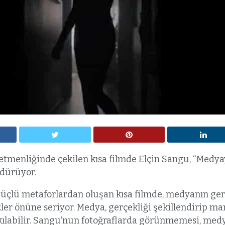
tmenliğinde çekilen kısa filmde Elçin Sangu, “Medyay
dürüyor.
güçlü metaforlardan oluşan kısa filmde, medyanın gerçe
ler önüne seriyor. Medya, gerçekliği şekillendirip ma
ılabilir. Sangu’nun fotoğraflarda görünmemesi, med