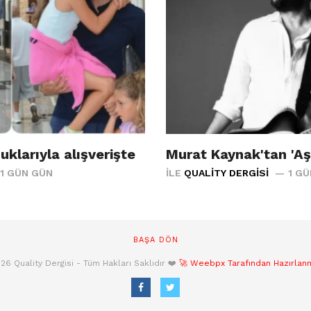
klarıyla alışverişte
Murat Kaynak'tan 'Aş
1 GÜN GÜN
İLE
QUALITY DERGISI
1 G
BAŞA DÖN
26 Quality Dergisi - Tüm Hakları Saklıdır ❤️
🚀 Weebpx Tarafından Hazırlanmı