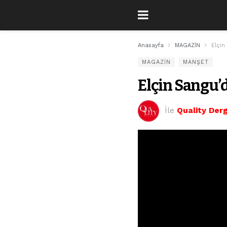
Anasayfa
MAGAZİN
Elçin
MAGAZİN
MANŞET
Elçin Sangu’da
İle
Quality Derg