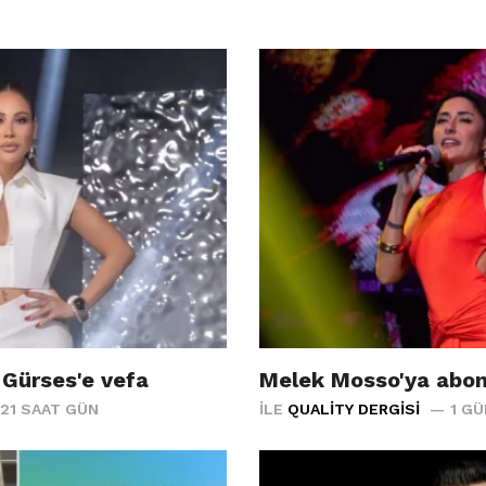
 Gürses'e vefa
Melek Mosso'ya abon
21 SAAT GÜN
İLE
QUALITY DERGISI
1 G