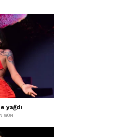
e yağdı
ÜN GÜN