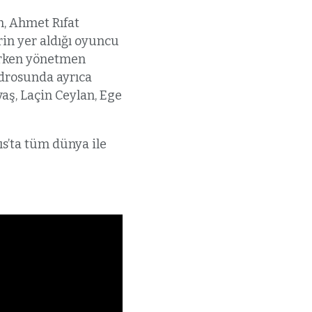
, Ahmet Rıfat
rin yer aldığı oyuncu
nirken yönetmen
adrosunda ayrıca
aş, Laçin Ceylan, Ege
ıs’ta tüm dünya ile