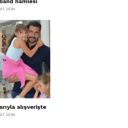
yband hamlesi
AAT GÜN
rıyla alışverişte
AAT GÜN