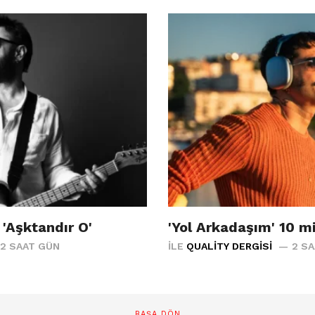
'Aşktandır O'
'Yol Arkadaşım' 10 m
2 SAAT GÜN
İLE
QUALITY DERGISI
2 S
BAŞA DÖN