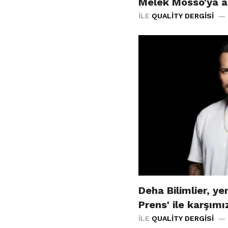
Melek Mosso'ya a
İLE
QUALITY DERGISI
Deha Bilimlier, yen
Prens' ile karşım
İLE
QUALITY DERGISI