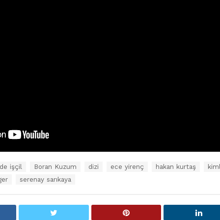
de işçil
Boran Kuzum
dizi
ece yirenç
hakan kurtaş
kim
ger
serenay sarıkaya