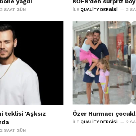
bone yağdı
KÖFN'den sürpriz bo
2 SAAT GÜN
İLE
QUALITY DERGISI
2 S
i teklisi 'Aşksız
Özer Hurmacı çocukla
ızda
İLE
QUALITY DERGISI
2 S
2 SAAT GÜN