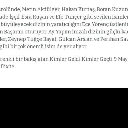
şrolünde, Metin Akdülger, Hakan Kurtaş, Boran Kuzum
ade İşçil, Esra Ruşan ve Efe Tunçer gibi sevilen isimle
yi büyüleyecek dizinin yaratıcılığını Ece Yörenç üstle
n Başaran oturuyor. Ay Yapım imzalı dizinin güçlü k
er, Zeynep Tuğçe Bayat, Gülcan Arslan ve Perihan Sav
ibi birçok önemli isim de yer alıyor.
e renkli bir bakış atan Kimler Geldi Kimler Geçti 9 May
lix’te.