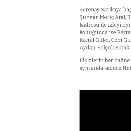
Serenay Sarıkaya ba
Şungar, Meriç Aral, B
kadrosu ile izleyici
koltuğunda ise Berta
Kamil Güler, Cem Gül
Aydan, Selçuk Borak g
İlişkilerin her halin
aynı anda sadece Netf