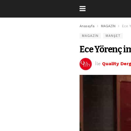
Anasayfa
MAGAZİN
Ece Y
MAGAZİN
MANŞET
Ece Yörenç im
İle
Quality Derg