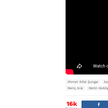
E
Ahmet Rıfat Şungar
ba
t
Meriç Aral
Metin Akdül
i
k
e
16k
t
l