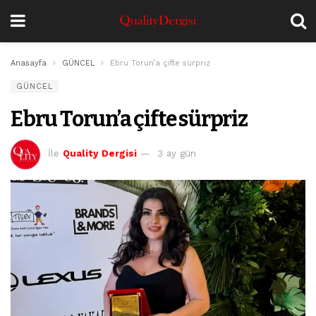
Anasayfa
GÜNCEL
Ebru Torun’a çifte sürpriz
GÜNCEL
Ebru Torun’a çifte sürpriz
İle
Quality Dergisi
3 ay gün