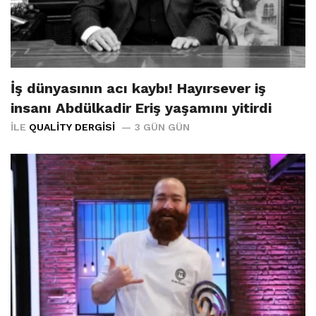
İş dünyasının acı kaybı! Hayırsever iş
insanı Abdülkadir Eriş yaşamını yitirdi
İLE
QUALITY DERGISI
3 GÜN GÜN