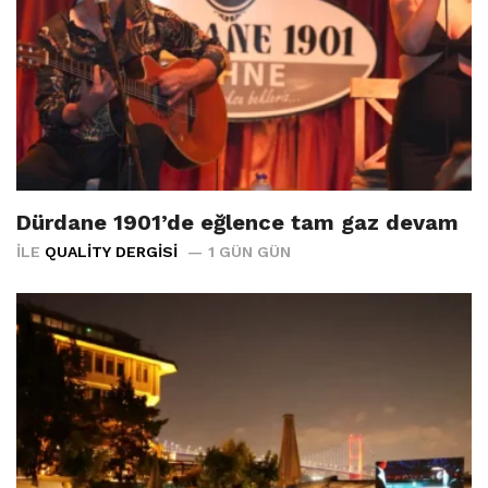
Dürdane 1901’de eğlence tam gaz devam
İLE
QUALITY DERGISI
1 GÜN GÜN