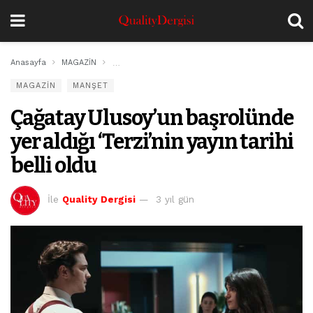
Anasayfa
MAGAZİN
Çağatay Ulusoy’un başrolünde yer aldığı ‘Terzi’nin ya
MAGAZİN
MANŞET
Çağatay Ulusoy’un başrolünde
yer aldığı ‘Terzi’nin yayın tarihi
belli oldu
İle
Quality Dergisi
3 yıl gün