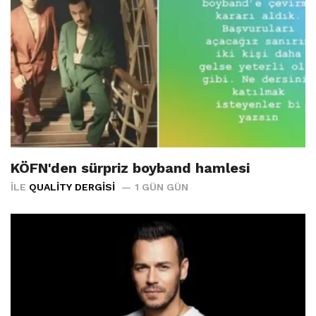
KÖFN'den sürpriz boyband hamlesi
İLE
QUALITY DERGISI
1 GÜN GÜN