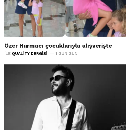
Özer Hurmacı çocuklarıyla alışverişte
İLE
QUALITY DERGISI
1 GÜN GÜN