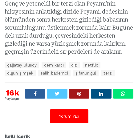
Genç ve yetenekli bir terzi olan Peyami’nin
hikayesinin anlatıldığı dizide Peyami, dedesinin
ölümünden sonra herkesten gizlediği babasının
sorumluluğunu üstlenmek zorunda kalır. Bugüne
dek uzak durduğu, çevresindeki herkesten
gizlediği ne varsa yüzleşmek zorunda kalırken,
geçmişin üzerindeki sır perdeleri de aralanır.
E
çağatay ulusoy
cem karcı
dizi
netflix
t
olgun şimşek
salih bademci
şifanur gül
terzi
i
k
e
16k
t
l
Paylaşım
e
r
:
Yorum Yap
İlgili İçerik