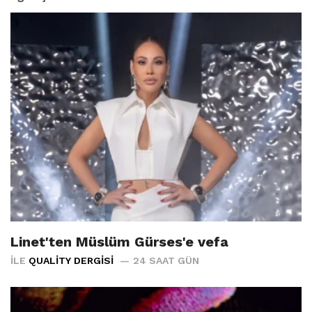
Linet'ten Müslüm Gürses'e vefa
İLE
QUALITY DERGISI
24 SAAT GÜN