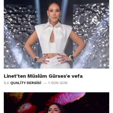
Linet'ten Müslüm Gürses'e vefa
İLE
QUALITY DERGISI
1 GÜN GÜN