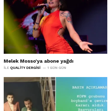
Melek Mosso'ya abone yağdı
İLE
QUALITY DERGISI
1 GÜN GÜN