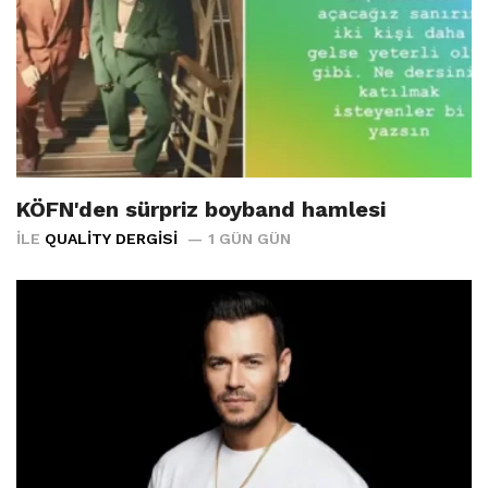
KÖFN'den sürpriz boyband hamlesi
İLE
QUALITY DERGISI
1 GÜN GÜN