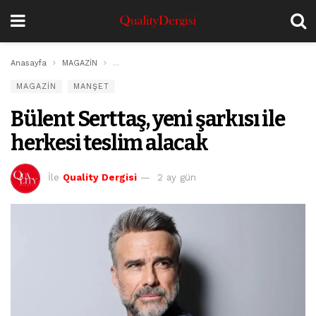
Anasayfa
MAGAZİN
Bülent Serttaş, yeni şarkısı ile herkesi teslim alaca
MAGAZİN
MANŞET
Bülent Serttaş, yeni şarkısı ile
herkesi teslim alacak
İle
Quality Dergisi
2 ay gün