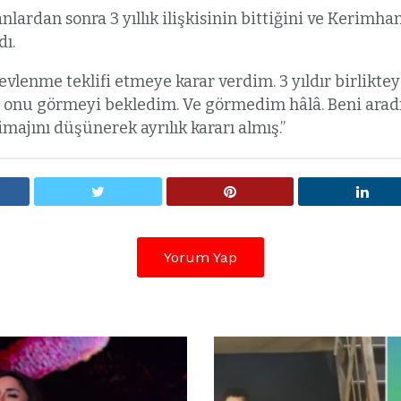
lardan sonra 3 yıllık ilişkisinin bittiğini ve Kerimh
dı.
vlenme teklifi etmeye karar verdim. 3 yıldır birliktey
 onu görmeyi bekledim. Ve görmedim hâlâ. Beni aradı
majını düşünerek ayrılık kararı almış.”
Yorum Yap