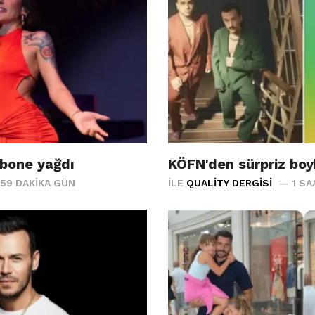
bone yağdı
KÖFN'den sürpriz bo
59 DAKIKA GÜN
İLE
QUALITY DERGISI
1 SA