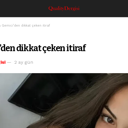
 Gemici’den dikkat çeken itiraf
den dikkat çeken itiraf
isi
2 ay gün