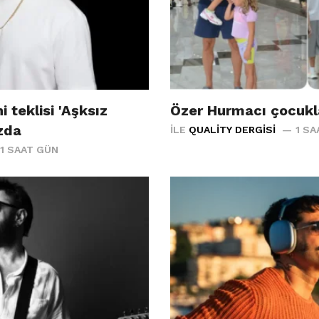
i teklisi 'Aşksız
Özer Hurmacı çocukla
ızda
İLE
QUALITY DERGISI
1 SA
1 SAAT GÜN