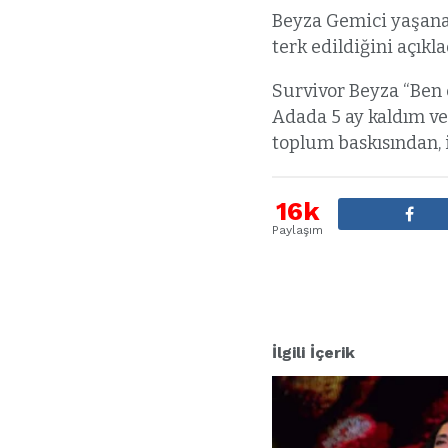
Beyza Gemici yaşanan
terk edildiğini açıkla
Survivor Beyza “Ben e
Adada 5 ay kaldım ve
toplum baskısından, i
16k
Paylaşım
İlgili İçerik