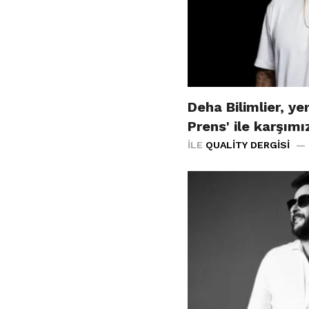
Deha Bilimlier, yen
Prens' ile karşım
İLE
QUALITY DERGISI