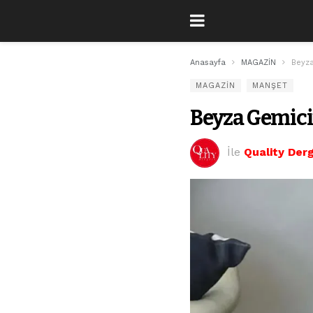
Anasayfa
MAGAZİN
Beyza
MAGAZİN
MANŞET
Beyza Gemici’
İle
Quality Derg