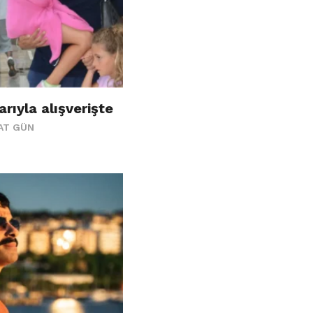
rıyla alışverişte
AT GÜN