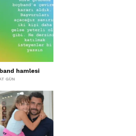
yband hamlesi
AT GÜN