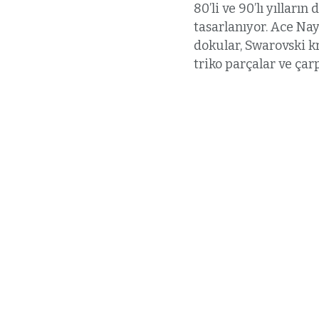
80’li ve 90’lı yılları
tasarlanıyor. Ace N
dokular, Swarovski kr
triko parçalar ve çar