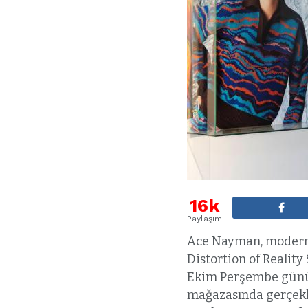
16k
Paylaşım
Ace Nayman, modern 
Distortion of Realit
Ekim Perşembe günü 
mağazasında gerçekle