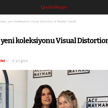
an, yeni koleksiyonu Visual Distortion of Reality’i tanıttı
eni koleksiyonu Visual Distortion 
isi
3 yıl gün