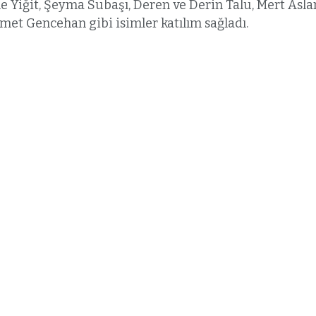
ne Yiğit, Şeyma Subaşı, Deren ve Derin Talu, Mert Aslan
et Gencehan gibi isimler katılım sağladı.