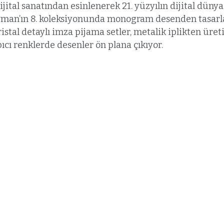
n dijital sanatından esinlenerek 21. yüzyılın dijital dün
ayman’ın 8. koleksiyonunda monogram desenden tasar
istal detaylı imza pijama setler, metalik iplikten üret
pıcı renklerde desenler ön plana çıkıyor.