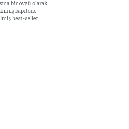
yasına bir övgü olarak
lanmış kapitone
ilmiş best-seller