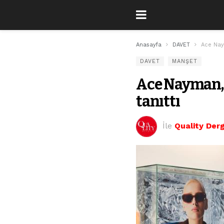
Anasayfa
DAVET
Ace Naym
DAVET
MANŞET
Ace Nayman, y
tanıttı
İle
Quality Derg