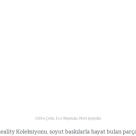
Orfeo Çetin, Ece Nayman, Mert Ayaydın
Reality Koleksiyonu, soyut baskılarla hayat bulan parça