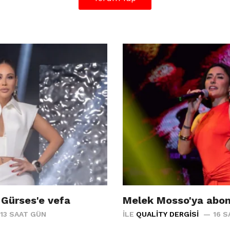
 Gürses'e vefa
Melek Mosso'ya abon
13 SAAT GÜN
İLE
QUALITY DERGISI
16 