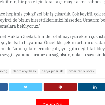
eklifinin, bir proje için terasta çamaşır asma sahnesi
hepimiz çok güzel bir iş çıkardık. Çok keyifli, çok s
eyirci de bizim hissettiklerimizi hisseder. Umarım be
nemalara bekliyoruz.”
t Haktan Zavlak, filmde rol almayı yürekten çok iste
l şeyler kattı hayatıma. Öncelikle çekim ortamı o kad
m de İzmir çekimlerinde çalışıyor gibi değil, tatildey
 sevgili yapımcılarımız da sağ olsun, onların sayesind
alkoç
deniz enyüksek
derya pınar ak
ömer faruk sorak
Yorum Yap