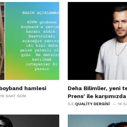
 boyband hamlesi
Deha Bilimlier, yeni te
Prens' ile karşımızda
16 SAAT GÜN
İLE
QUALITY DERGISI
16 