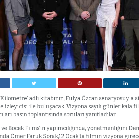
 Kilometre’ adlı kitabının, Fulya Özcan senaryosuyla 
izleyicisi ile buluşacak. Vizyona sayılı günler kala f
arı basın toplantısında soruları yanıtladılar.
e Böcek Films’in yapımcılığında, yönetmenliğini Den
ında Ömer Faruk Sorak,12 Ocak’ta filmin vizyona girec