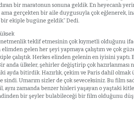
dıran bir maratonun sonuna geldik. En heyecanlı yerin
k ama gerçekten bir aile duygusuyla çok eğlenerek, in
bir ekiple bugüne geldik.” Dedi.
üksek
önetmenlik teklif etmesinin çok kıymetli olduğunu if
 elimden gelen her şeyi yapmaya çalıştım ve çok güze
kiple çalıştık. Herkes elinden gelenin en iyisini yaptı. B
Bir anda ülkeler, şehirler değiştirip çok hazırlanmas
iki ayda bitirdik. Hazırlık, çekim ve Paris dahil olma
e sindi. Umarım sizler de çok seveceksiniz. Bu film sa
l, aynı zamanda benzer hisleri yaşayan o yaştaki kitley
ndinden bir şeyler bulabileceği bir film olduğunu d