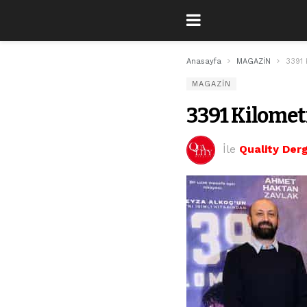
Anasayfa
MAGAZİN
3391 
MAGAZİN
3391 Kilometr
İle
Quality Derg