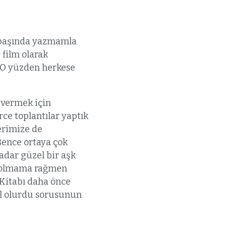
r başında yazmamla
 film olarak
. O yüzden herkese
 vermek için
rce toplantılar yaptık
erimize de
 Bence ortaya çok
adar güzel bir aşk
iş olmama rağmen
Kitabı daha önce
ıl olurdu sorusunun