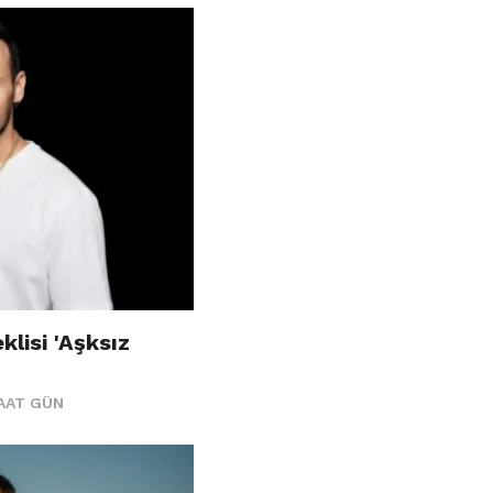
klisi 'Aşksız
SAAT GÜN