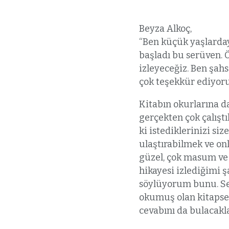
Beyza Alkoç,
“Ben küçük yaşlarday
başladı bu serüven. Ö
izleyeceğiz. Ben şah
çok teşekkür ediyoru
Kitabın okurlarına d
gerçekten çok çalıştı
ki istediklerinizi s
ulaştırabilmek ve onl
güzel, çok masum ve 
hikayesi izlediğimi
söylüyorum bunu. Sev
okumuş olan kitapsev
cevabını da bulacakla