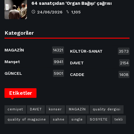
64 sanatçıdan ‘Organ Bağışı’ çağrısı
24/06/2026
1,105
Kategoriler
MAGAZİN
14321
KÜLTÜR-SANAT
3573
Manşet
9941
DAVET
2154
GÜNCEL
5901
CADDE
1408
Etiketler
cemiyet
DAVET
konser
MAGAZİN
quality dergisi
quality of magazine
sahne
single
SOSYETE
tekli